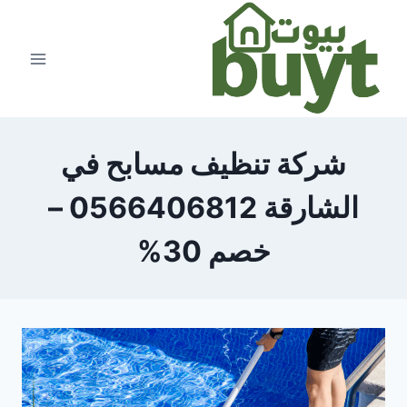
لتجاوز
لى
لمحتوى
شركة تنظيف مسابح في
الشارقة 0566406812 –
خصم 30%