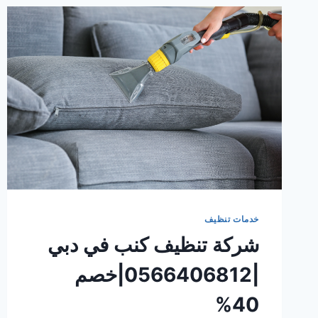
خدمات تنظيف
شركة تنظيف كنب في دبي
|0566406812|خصم
40%