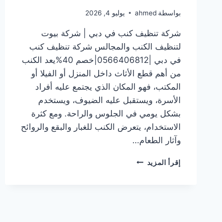
بواسطة
ahmed
يوليو 4, 2026
شركة تنظيف كنب في دبي | شركة بيوت
لتنظيف الكنب والمجالس شركة تنظيف كنب
في دبي |0566406812|خصم 40%يعد الكنب
من أهم قطع الأثاث داخل المنزل أو الفيلا أو
المكتب، فهو المكان الذي يجتمع عليه أفراد
الأسرة، ويستقبل عليه الضيوف، ويستخدم
بشكل يومي في الجلوس والراحة. ومع كثرة
الاستخدام، يتعرض الكنب للغبار والبقع والروائح
وآثار الطعام…
شركة
إقرأ المزيد
تنظيف
كنب
في
دبي
|0566406812|