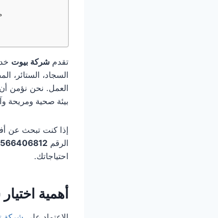
م
تقدم
شركة بيوت
خدم
السجاد، الستائر، ال
العمل. نحن نؤمن أن 
بيئة صحية ومريحة وآ
إذا كنت تبحث عن أف
الرقم
566406812
احتياجاتك.
أهمية اختيار
الاعتماد على
شركة ت