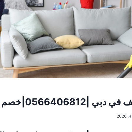
|0566406812|خصم 40%